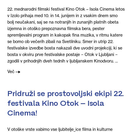
22. mednarodni filmski festival Kino Otok – Isola Cinema letos
v Izolo prihaja med 10. in 14. junijem in z vsakim dnem smo
bolj neučakani, saj se na notranjih in zunanjih platnih obeta
izjemna in otoško prepoznavna filmska bera, pester
spremljevalni program in kakopak fina muzika, v ritmu katere
se bomo ob večerih zibali na Svetilniku. Smer in utrip 22.
festivalske izvedbe bosta nakazali dve uvodni projekciji, ki se
bosta v okviru prve festivalske postaje − Otok v Ljubljani −
zgodili v prihodnjih dveh tednih v ljubljanskem Kinodvoru. ...
Več
Pridruži se prostovoljski ekipi 22.
festivala Kino Otok – Isola
Cinema!
V otoške vrste vabimo vse ljubitelje_ice filma in kulturne