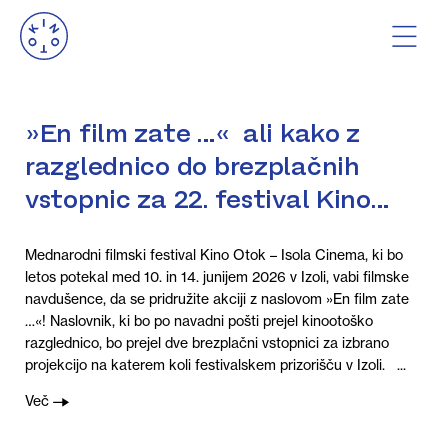
»En film zate …« ali kako z
razglednico do brezplačnih
vstopnic za 22. festival Kino
Otok
Mednarodni filmski festival Kino Otok – Isola Cinema, ki bo
letos potekal med 10. in 14. junijem 2026 v Izoli, vabi filmske
navdušence, da se pridružite akciji z naslovom »En film zate
…«! Naslovnik, ki bo po navadni pošti prejel kinootoško
razglednico, bo prejel dve brezplačni vstopnici za izbrano
projekcijo na katerem koli festivalskem prizorišču v Izoli. ...
Več