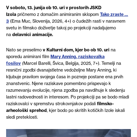
V soboto, 13. junija ob 10. uri v prostorih JSKD
Izola
pričnemo z domačim animiranim sklopom
Tako zraste …
3
(Ema Muc, Slovenija, 2026, 4+) o čudežih rasti v naravnem
svetu in filmsko doživetje takoj po projekciji nadaljujemo
na
delavnici
animacije.
Nato se preselimo
v
Kulturni dom, kjer bo ob 10. uri
na
sporedu animirani film
Mary Anning, raziskovalka
fosilov
(
Marcel Barelli, Švica, Belgija, 2025, 7+). Temelji na
resnični zgodbi dvanajstletne vedoželjne Mary Anning, ki
kljubuje pravilom svojega časa in pozneje postane ena prvih
znanstvenic. Njene raziskave pomembno prispevajo k
razumevanju evolucije, njena zgodba pa navdihuje k sledenju
lastni radovednosti in interesom. Po projekciji pa se bodo mladi
raziskovalci v spremstvu strokovnjakov podali
filmsko-
arheološki
sprehod
, kjer bodo po skritih kotičkih Izole iskali
sledi preteklosti.