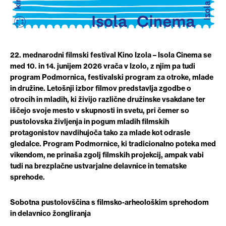
22. mednarodni filmski festival Kino Izola – Isola Cinema se
med 10. in 14. junijem 2026 vrača v Izolo, z njim pa tudi
program Podmornica, festivalski program za otroke, mlade
in družine. Letošnji izbor filmov predstavlja zgodbe o
otrocih in mladih, ki živijo različne družinske vsakdane ter
iščejo svoje mesto v skupnosti in svetu, pri čemer so
pustolovska življenja in pogum mladih filmskih
protagonistov navdihujoča tako za mlade kot odrasle
gledalce. Program Podmornice, ki tradicionalno poteka med
vikendom, ne prinaša zgolj filmskih projekcij, ampak vabi
tudi na brezplačne ustvarjalne delavnice in tematske
sprehode.
Sobotna
pustolovščina s filmsko-arheološkim sprehodom
in delavnico žongliranja