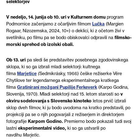
selektorjev
V
nedeljo, 14. junija ob 10. uri v Kulturnem domu
program
Podmornice začenjamo z očarljivim filmom
Lučk
a
(Margien
Rogaar, Nizozemska, 2024, 10+) o deklici, ki z očetom živi v
svetilniku, po filmu pa se bodo obiskovalci odpravili na
f
ilmsko-
morski sprehod ob izolski obali.
Ob 13. uri
pa sledi še predstavitev posebnega zgodovinskega
sklopa, ki so ga izbrali mladi selektorji: kultnega
filma
Marjetice
(
Sedmikrásky, 1966) češke režiserke Věre
Chytilove ter legendarnega eksperimentalnega kratkega
filma
Gratinirani možgani Pupilije Ferkeverk
(Karpo Godina,
Slovenija, 1970). Mladi selektorji nad 15. letom starosti so
v
okviru sodelovanja s Slovensko kinoteko
letos prvič izbrali
sklop dveh filmov, ki ju bodo uvodoma na kratko predstavili, po
projekciji pa se o njih pogovarjali z režiserjem in direktorjem
fotografije
Karpom
Godino.
Premierno bodo pokazali tudi svoj
lastni
eksperimentalni
video,
ki so ga ustvarili po
navdihu
Marjetic
.