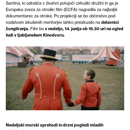
Santina, ki odrašča v živahni potujoči cirkuški družini in ga je
Evropska zveza za otroški film (ECFA) nagradila za najboljši
dokumentarec za otroke. Po projekciji se bo občinstvo pod
vodstvom izkušenih mentorjev lahko preizkusilo na
delavni
ci
žongliranja.
Film bo
v nedeljo, 14. junija ob 16.30 uri na ogled
tudi v ljubljanskem Kinodvoru.
Nedeljski morski sprehodi in drzni pogledi mladih