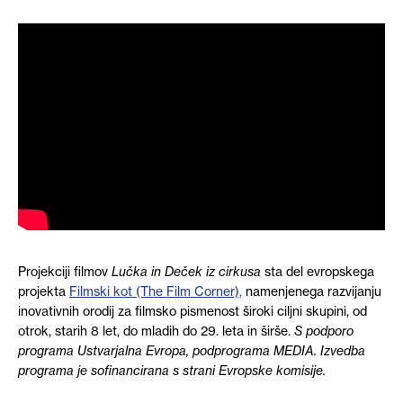
Projekciji filmov
Lučka in Deček iz cirkusa
sta del evropskega
projekta
Filmski kot (The Film Corner),
namenjenega razvijanju
inovativnih orodij za filmsko pismenost široki ciljni skupini, od
otrok, starih 8 let, do mladih do 29. leta in širše.
S podporo
programa Ustvarjalna Evropa, podprograma MEDIA. Izvedba
programa je sofinancirana s strani Evropske komisije.