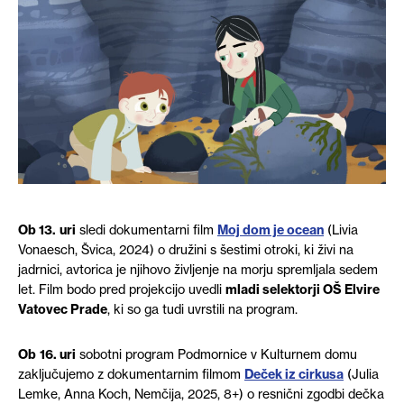
Ob 13.
uri
sledi dokumentarni film
Moj dom je ocean
(Livia
Vonaesch, Švica, 2024) o družini s šestimi otroki, ki živi na
jadrnici, avtorica je njihovo življenje na morju spremljala sedem
let. Film bodo pred projekcijo uvedli
mladi selektorji OŠ Elvire
Vatovec Prade
, ki so ga tudi uvrstili na program.
Ob
16. uri
sobotni program Podmornice v Kulturnem domu
zaključujemo z dokumentarnim filmom
Deček iz cirkusa
(Julia
Lemke, Anna Koch, Nemčija, 2025, 8+) o resnični zgodbi dečka