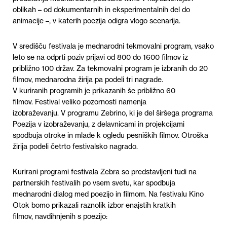
oblikah – od dokumentarnih in eksperimentalnih del do
animacije –, v katerih poezija odigra vlogo scenarija.
V središču festivala je mednarodni tekmovalni program, vsako
leto se na odprti poziv prijavi od 800 do 1600 filmov iz
približno 100 držav. Za tekmovalni program je izbranih do 20
filmov, mednarodna žirija pa podeli tri nagrade.
V kuriranih programih je prikazanih še približno 60
filmov. Festival veliko pozornosti namenja
izobraževanju. V programu Zebrino, ki je del širšega programa
Poezija v izobraževanju, z delavnicami in projekcijami
spodbuja otroke in mlade k ogledu pesniških filmov. Otroška
žirija podeli četrto festivalsko nagrado.
Kurirani programi festivala Zebra so predstavljeni tudi na
partnerskih festivalih po vsem svetu, kar spodbuja
mednarodni dialog med poezijo in filmom. Na festivalu Kino
Otok bomo prikazali raznolik izbor enajstih kratkih
filmov, navdihnjenih s poezijo: