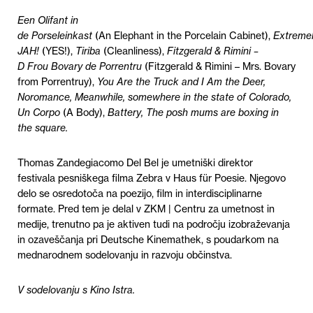
Een Olifant in
de Porseleinkast
(An Elephant in the Porcelain Cabinet),
Extremel
JAH!
(YES!),
Tiriba
(Cleanliness),
Fitzgerald & Rimini –
D Frou Bovary de Porrentru
(Fitzgerald & Rimini – Mrs. Bovary
from Porrentruy),
You Are the Truck and I Am the Deer,
Noromance, Meanwhile, somewhere in the state of Colorado,
Un Corpo
(A Body),
Battery, The posh mums are boxing in
the square.
Thomas Zandegiacomo Del Bel je umetniški direktor
festivala pesniškega filma Zebra v Haus für Poesie. Njegovo
delo se osredotoča na poezijo, film in interdisciplinarne
formate. Pred tem je delal v ZKM | Centru za umetnost in
medije, trenutno pa je aktiven tudi na področju izobraževanja
in ozaveščanja pri Deutsche Kinemathek, s poudarkom na
mednarodnem sodelovanju in razvoju občinstva.
V sodelovanju s Kino Istra.