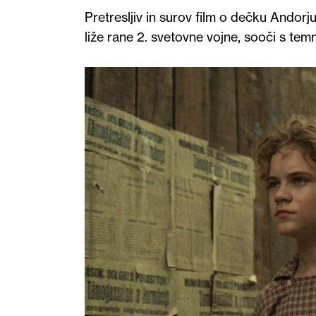
Pretresljiv in surov film o dečku Andorju
liže rane 2. svetovne vojne, sooči s tem