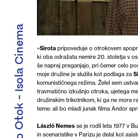
Kino Otok - Isola Cinema
»
Sirota
pripoveduje o otrokovem spopri
ki oba odražata nemire 20. stoletja v o
še naprej preganjajo, pri čemer celo pos
moje družine je služila kot podlaga za
S
komunističnega režima. Želel sem ustvarit
travmatično izkušnjo otroka, ujetega med
družinskim trikotnikom, ki ga ne more r
teme: ali bo mladi junak filma Andor spr
László Nemes
se je rodil leta 1977 v 
in scenaristike v Parizu je delal kot asis