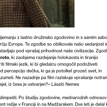
jemanju z lastno družinsko zgodovino in s samim sabo
srčju Evrope. Te zgodbe so oblikovale našo sedanjost i
tavljajo pod vprašaj prihodnost naše civilizacije. Zgo
iroto
, ki zaobjema razdejanje holokavsta in tiranijo
i filmski jezik, ki bi gledalcu omogočil podoživeti
 percepcijo dečka, ki ga je potolkel grozeč svet, in
azumeti. Ne nazadnje pa film raziskuje vprašanje notran
ejel, iz česa je ustvarjen?« László Nemes
Budimpešti. Po študiju zgodovine, mednarodnih odnosov
tent režije v Franciji in na Madžarskem. Dve leti je delal 