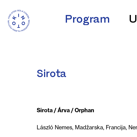
Program
U
Sirota
Sirota / Árva / Orphan
László Nemes, Madžarska, Francija, Nem