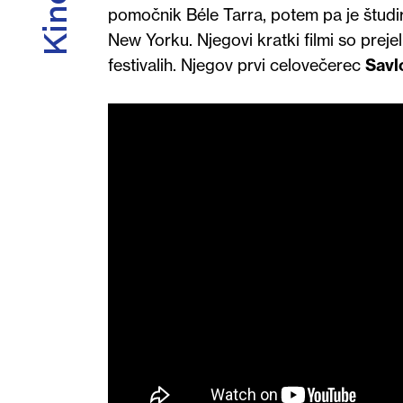
pomočnik Béle Tarra, potem pa je študir
New Yorku. Njegovi kratki filmi so preje
festivalih. Njegov prvi celovečerec
Savl