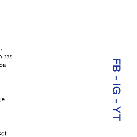
,
n nas
FB
dba
-
IG
-
je
YT
kot