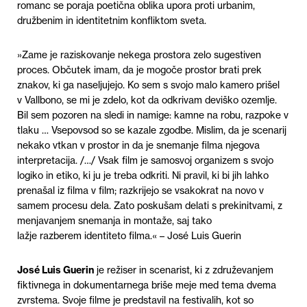
romanc se poraja poetična oblika upora proti urbanim,
družbenim in identitetnim konfliktom sveta.
»Zame je raziskovanje nekega prostora zelo sugestiven
proces. Občutek imam, da je mogoče prostor brati prek
znakov, ki ga naseljujejo. Ko sem s svojo malo kamero prišel
v Vallbono, se mi je zdelo, kot da odkrivam deviško ozemlje.
Bil sem pozoren na sledi in namige: kamne na robu, razpoke v
tlaku … Vsepovsod so se kazale zgodbe. Mislim, da je scenarij
nekako vtkan v prostor in da je snemanje filma njegova
interpretacija. /…/ Vsak film je samosvoj organizem s svojo
logiko in etiko, ki ju je treba odkriti. Ni pravil, ki bi jih lahko
prenašal iz filma v film; razkrijejo se vsakokrat na novo v
samem procesu dela. Zato poskušam delati s prekinitvami, z
menjavanjem snemanja in montaže, saj tako
lažje razberem identiteto filma.«
– José Luis Guerin
José Luis Guerin
je režiser in scenarist, ki z združevanjem
fiktivnega in dokumentarnega briše meje med tema dvema
zvrstema. Svoje filme je predstavil na festivalih, kot so