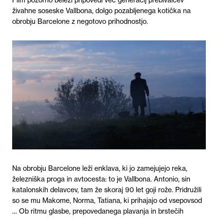
Film pozorno beleži pripovedi več generacij prebivalcev
živahne soseske Vallbona, dolgo pozabljenega kotička na
obrobju Barcelone z negotovo prihodnostjo.
Na obrobju Barcelone leži enklava, ki jo zamejujejo reka,
železniška proga in avtocesta: to je Vallbona. Antonio, sin
katalonskih delavcev, tam že skoraj 90 let goji rože. Pridružili
so se mu Makome, Norma, Tatiana, ki prihajajo od vsepovsod
… Ob ritmu glasbe, prepovedanega plavanja in brstečih