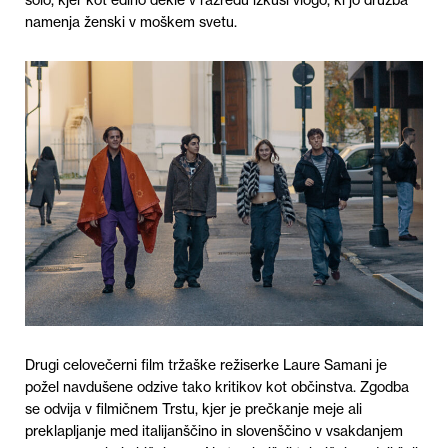
šolo, kjer kot edino dekle v razredu izkusi vlogo, ki jo družba
namenja ženski v moškem svetu.
Drugi celovečerni film tržaške režiserke Laure Samani je
požel navdušene odzive tako kritikov kot občinstva. Zgodba
se odvija v filmičnem Trstu, kjer je prečkanje meje ali
preklapljanje med italijanščino in slovenščino v vsakdanjem