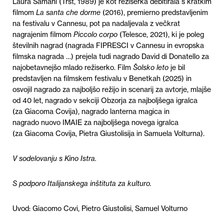
Laura Samani (Trst, 1989) je kot režiserka debitirala s kratkim
filmom
La santa che dorme
(2016), premierno predstavljenim
na festivalu v Cannesu, pot pa nadaljevala z večkrat
nagrajenim filmom
Piccolo corpo
(Telesce, 2021), ki je poleg
številnih nagrad (nagrada FIPRESCI v Cannesu in evropska
filmska nagrada …) prejela tudi nagrado David di Donatello za
najobetavnejšo mlado režiserko. Film
Šolsko leto
je bil
predstavljen na filmskem festivalu v Benetkah (2025) in
osvojil nagrado za najboljšo režijo in scenarij za avtorje, mlajše
od 40 let, nagrado v sekciji Obzorja za najboljšega igralca
(za Giacoma Covija), nagrado lanterna magica in
nagrado nuovo IMAIE za najboljšega novega igralca
(za Giacoma Covija, Pietra Giustolisija in Samuela Volturna).
V sodelovanju s Kino Istra.
S podporo Italijanskega inštituta za kulturo.
Uvod:
Giacomo Covi, Pietro Giustolisi, Samuel Volturno