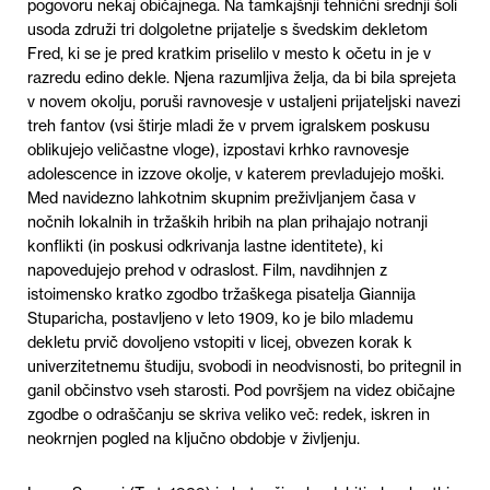
pogovoru nekaj običajnega. Na tamkajšnji tehnični srednji šoli
usoda združi tri dolgoletne prijatelje s švedskim dekletom
Fred, ki se je pred kratkim priselilo v mesto k očetu in je v
razredu edino dekle. Njena razumljiva želja, da bi bila sprejeta
v novem okolju, poruši ravnovesje v ustaljeni prijateljski navezi
treh fantov (vsi štirje mladi že v prvem igralskem poskusu
oblikujejo veličastne vloge), izpostavi krhko ravnovesje
adolescence in izzove okolje, v katerem prevladujejo moški.
Med navidezno lahkotnim skupnim preživljanjem časa v
nočnih lokalnih in tržaških hribih na plan prihajajo notranji
konflikti (in poskusi odkrivanja lastne identitete), ki
napovedujejo prehod v odraslost. Film, navdihnjen z
istoimensko kratko zgodbo tržaškega pisatelja Giannija
Stuparicha, postavljeno v leto 1909, ko je bilo mlademu
dekletu prvič dovoljeno vstopiti v licej, obvezen korak k
univerzitetnemu študiju, svobodi in neodvisnosti, bo pritegnil in
ganil občinstvo vseh starosti. Pod površjem na videz običajne
zgodbe o odraščanju se skriva veliko več: redek, iskren in
neokrnjen pogled na ključno obdobje v življenju.