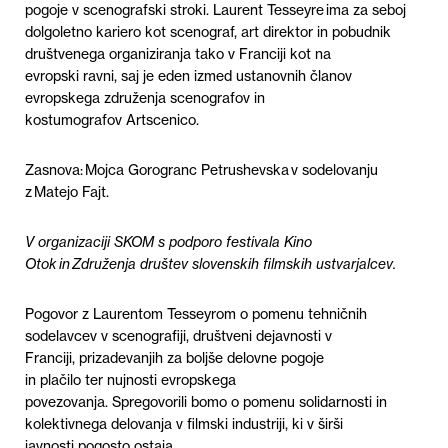
pogoje
v
scenografsk
i
strok
i
.
Laurent
Tesseyre
ima za seboj
dolgoletno kariero kot scenograf,
art
direktor in pobudnik
društvenega organiziranja tako v Franciji kot na
evropsk
i
ravni
, saj je e
de
n izmed ustanovnih članov
evropskega združenja scenografov in
kostumografov
Artscenic
o
.
Zasnova: Mojca
Gorogranc
Petrushevska
v sodelovanju
z Matejo Fajt.
V organizaciji
SKOM s podporo
festivala
Kino
Otok in Združenja društev slovenskih filmskih ustvarjalcev
.
Pogovor
z
Laurentom
Tesseyrom
o pomenu tehničnih
sodelavcev v scenografiji, društveni dejavnosti v
Franciji,
prizadevanjih
za boljše delovne pogoje
in
plačilo
ter
nujnosti
evropskega
povezovanja.
S
pregovorili
bomo
o pomenu solidarnosti in
kolektivnega delovanja v filmski industriji, ki
v širši
javnosti
pogosto ostaja