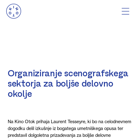
Organiziranje scenografskega
sektorja za boljše delovno
okolje
Na Kino Otok
prihaja
Laurent
Tesseyre
, ki bo
na
celodnevn
em
dogodku
delil izkušnje iz bogatega umetniškega opusa ter
predstavil dolgoletna prizadevanja za boljše delovne