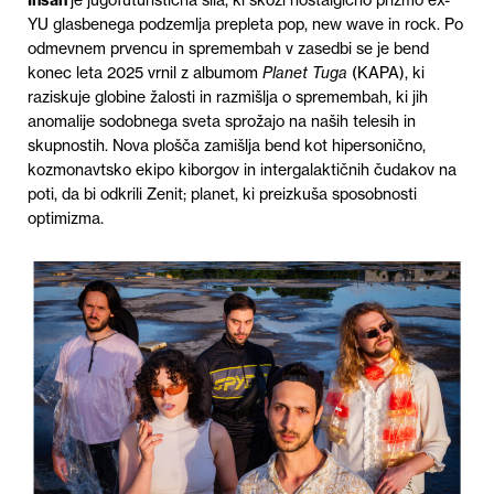
Insan
je jugofuturistična sila, ki skozi nostalgično prizmo ex-
YU glasbenega podzemlja prepleta pop, new wave in rock. Po
odmevnem prvencu in spremembah v zasedbi se je bend
konec leta 2025 vrnil z albumom
Planet Tuga
(KAPA), ki
raziskuje globine žalosti in razmišlja o spremembah, ki jih
anomalije sodobnega sveta sprožajo na naših telesih in
skupnostih. Nova plošča zamišlja bend kot hipersonično,
kozmonavtsko ekipo kiborgov in intergalaktičnih čudakov na
poti, da bi odkrili Zenit; planet, ki preizkuša sposobnosti
optimizma.