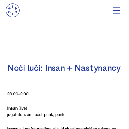
Noči luči: Insan + Nastynancy
23.00–2.00
Insan
(live)
j
ugofuturizem
, post-punk, punk