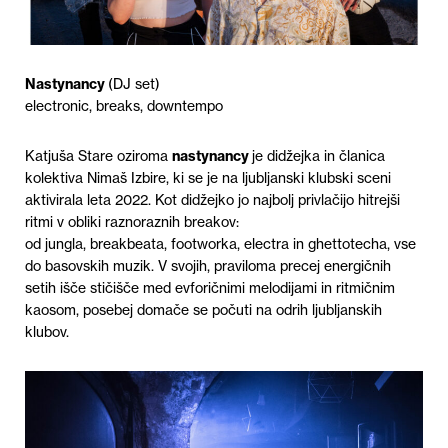
Nastynancy
(DJ set)
electronic, breaks, downtempo
Katjuša Stare oziroma
nastynancy
je
didžejka
in članica
kolektiva Nimaš Izbire, ki se je na ljubljanski klubski sceni
aktivirala leta 2022. Kot
didžejko
jo najbolj privlačijo hitrejši
ritmi v obliki raznoraznih
breakov
:
od
jungla
,
breakbeata
,
footworka
,
electra
in
ghettotecha
, vse
do basovskih muzik. V svojih, praviloma precej energičnih
setih išče stičišče med evforičnimi melodijami in ritmičnim
kaosom, posebej domače se počuti na odrih ljubljanskih
klubov.