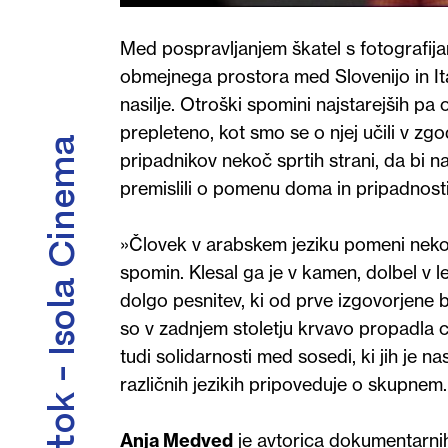
Med pospravljanjem škatel s fotografija
obmejnega prostora med Slovenijo in Itali
nasilje. Otroški spomini najstarejših pa 
prepleteno, kot smo se o njej učili v z
Kino Otok - Isola Cinema
pripadnikov nekoč sprtih strani, da bi
premislili o pomenu doma in pripadnosti
»Človek v arabskem jeziku pomeni nekoga
spomin. Klesal ga je v kamen, dolbel v les
dolgo pesnitev, ki od prve izgovorjene 
so v zadnjem stoletju krvavo propadla c
tudi solidarnosti med sosedi, ki jih je na
različnih jezikih pripoveduje o skupne
Anja Medved
je avtorica dokumentarnih 