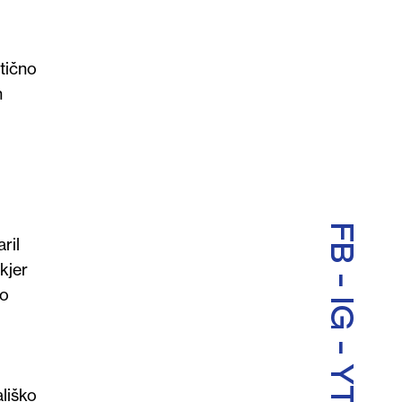
itično
n
FB
ril
kjer
-
jo
IG
-
YT
ališko