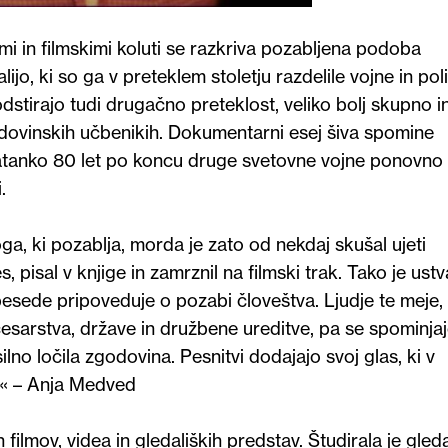
mi in filmskimi koluti se razkriva pozabljena podoba
jo, ki so ga v preteklem stoletju razdelile vojne in pol
odstirajo tudi drugačno preteklost, veliko bolj skupno i
godovinskih učbenikih. Dokumentarni esej šiva spomine
 natanko 80 let po koncu druge svetovne vojne ponovno
.
, ki pozablja, morda je zato od nekdaj skušal ujeti
, pisal v knjige in zamrznil na filmski trak. Tako je ustva
besede pripoveduje o pozabi človeštva. Ljudje te meje, 
esarstva, države in družbene ureditve, pa se spominja
silno ločila zgodovina. Pesnitvi dodajajo svoj glas, ki v
m.« – Anja Medved
filmov, videa in gledaliških predstav. Študirala je gled