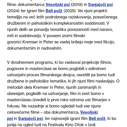
filme: dokumentarca
Vesoljski psi
(2019) in
Sanjajoči psi
(2024) ter igrani film
Beli polž
(2025). Vsi njuni projekti
temeljijo na več letih podrobnega raziskovanja, posvečenega
družbenim in psihološkim kompleksnostim sodobnosti. V
njunih delih se ponavlja tematika povezanosti med naravo,
miti in sodobnostjo. V povsem izvirni filmski
govorici Kremser in Peter se vselej brišejo meje med fikcijo,
dokumentarnim in nadrealnim.
V dvodnevnem programu, ki bo vseboval projekcije filmov,
pogovore in masterclass se bomo poglobili v edinstven
ustvarjalni proces filmarskega dvojca, osvetlili pa bomo tudi
družbene in psihološke tematike, ki jih njuni filmi naslavljajo. O
metodah dela Kremser in Peter, njunih zanimanjih in
obsesijah, pogledih na ustvarjanje, film in svet bomo v
masterclassu izvedeli iz prve roke oziroma ust filmarjev v
fokusu. Ne nazadnje si bomo ogledali tudi vse njune
celovečerne filme – oba dokumentarca,
Vesoljski
psi
in
Sanjajoči psi
, ter najnovejši igrani film
Beli polž
, ki bo
junija na ogled tudi na Festivalu Kino Otok v Izoli.