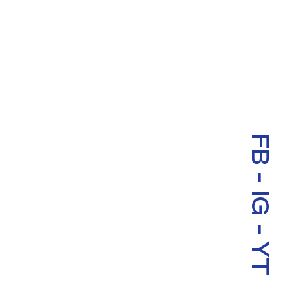
FB
-
IG
-
YT