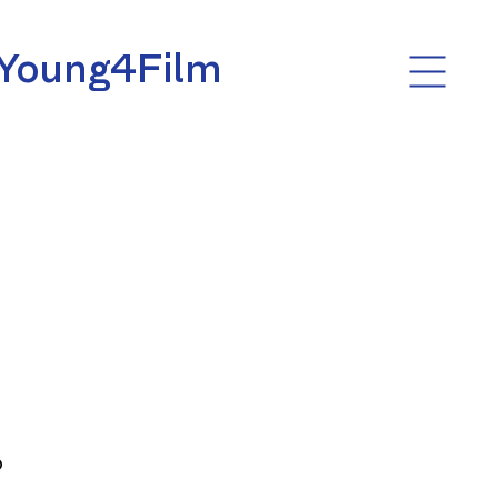
Young4Film
o