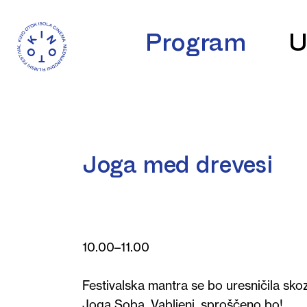
Program
U
Joga med drevesi
10.00–11.00
Festivalska mantra se bo uresničila sk
Joga Soba. Vabljeni, sproščeno bo!