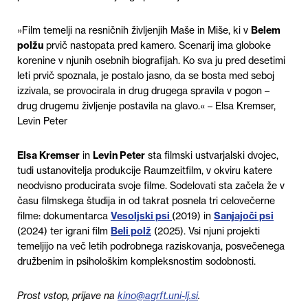
»Film temelji na resničnih življenjih Maše in Miše, ki v
Belem
polžu
prvič nastopata pred kamero. Scenarij ima globoke
korenine v njunih osebnih biografijah. Ko sva ju pred desetimi
leti prvič spoznala, je postalo jasno, da se bosta med seboj
izzivala, se provocirala in drug drugega spravila v pogon –
drug drugemu življenje postavila na glavo.« – Elsa Kremser,
Levin Peter
Elsa Kremser
in
Levin Peter
sta filmski ustvarjalski dvojec,
tudi ustanovitelja produkcije Raumzeitfilm, v okviru katere
neodvisno producirata svoje filme. Sodelovati sta začela že v
času filmskega študija in od takrat posnela tri celovečerne
filme: dokumentarca
Vesoljski psi
(2019) in
Sanjajoči psi
(2024) ter igrani film
Beli polž
(2025). Vsi njuni projekti
temeljijo na več letih podrobnega raziskovanja, posvečenega
družbenim in psihološkim kompleksnostim sodobnosti.
Prost vstop
,
prijave na
kino@agrft.uni-lj.si
.