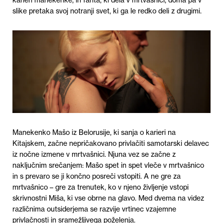
karieri manekenke, in fanta, ki dela v mrtvašnici, doma pa v
slike pretaka svoj notranji svet, ki ga le redko deli z drugimi.
Manekenko Mašo iz Belorusije, ki sanja o karieri na
Kitajskem, začne nepričakovano privlačiti samotarski delavec
iz nočne izmene v mrtvašnici. Njuna vez se začne z
naključnim srečanjem: Mašo spet in spet vleče v mrtvašnico
in s prevaro se ji končno posreči vstopiti. A ne gre za
mrtvašnico – gre za trenutek, ko v njeno življenje vstopi
skrivnostni Miša, ki vse obrne na glavo. Med dvema na videz
različnima outsiderjema se razvije vrtinec vzajemne
privlačnosti in sramežljivega poželenja.